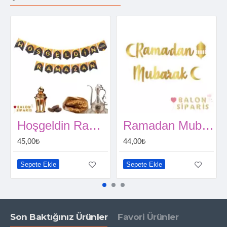
Hoşgeldin Ramazan Zikzak Banner
Ramadan Mubarak Kaligrafi Banner
45,00₺
44,00₺
Sepete Ekle
Sepete Ekle
Son Baktığınız Ürünler
Favori Ürünler