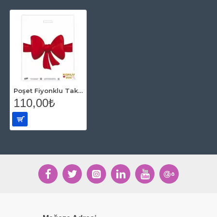
Poşet Fiyonklu Takviyeli 33 cm x 45 cm ( 50 Adet )
110,00₺