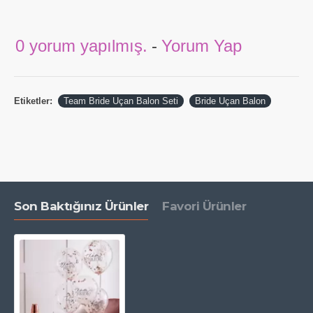
0 yorum yapılmış.
-
Yorum Yap
Etiketler:
Team Bride Uçan Balon Seti
Bride Uçan Balon
Son Baktığınız Ürünler
Favori Ürünler