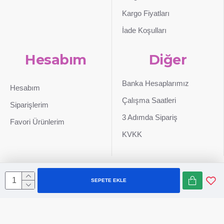
Kargo Fiyatları
İade Koşulları
Hesabım
Diğer
Banka Hesaplarımız
Hesabım
Çalışma Saatleri
Siparişlerim
3 Adımda Sipariş
Favori Ürünlerim
KVKK
SEPETE EKLE
Sepetim
0507 724 65 90
Whatsapp
Konum