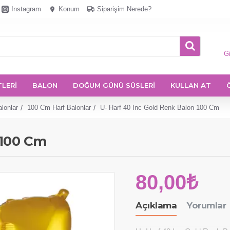
Instagram
Konum
Siparişim Nerede?
Gi
TLERİ
BALON
DOĞUM GÜNÜ SÜSLERİ
KULLAN AT
lonlar
100 Cm Harf Balonlar
U- Harf 40 Inc Gold Renk Balon 100 Cm
 100 Cm
80,00₺
Açıklama
Yorumlar