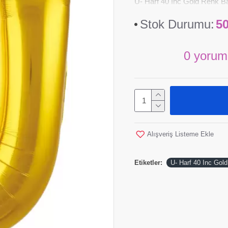
U- Harf 40 Inc Gold Ren
Stok Durumu:
5
0 yorum
Alışveriş Listeme Ekle
Etiketler:
U- Harf 40 Inc Gol