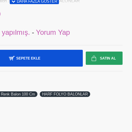
k Balon 100 Cm - HARF FOLYO BALONLAR
0
 yapılmış.
-
Yorum Yap
SEPETE EKLE
SATIN AL
d Renk Balon 100 Cm
HARF FOLYO BALONLAR