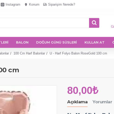
Instagram
Konum
Siparişim Nerede?
Gi
TLERİ
BALON
DOĞUM GÜNÜ SÜSLERİ
KULLAN AT
lonlar
100 Cm Harf Balonlar
U - Harf Folyo Balon RoseGold 100 cm
100 cm
80,00₺
Açıklama
Yorumlar