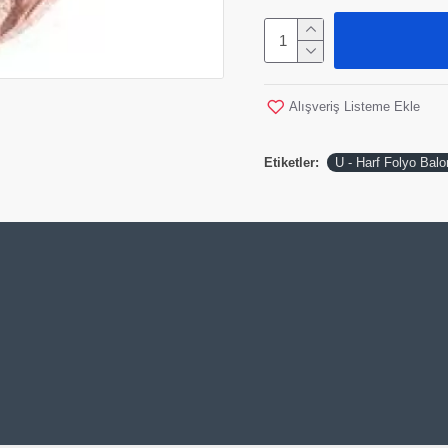
Alışveriş Listeme Ekle
Etiketler:
U - Harf Folyo Bal