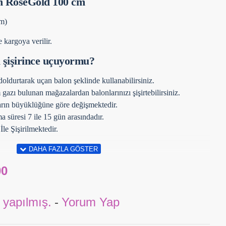
on RoseGold 100 cm
cm)
 kargoya verilir.
ı şişirince uçuyormu?
oldurtarak uçan balon şeklinde kullanabilirsiniz.
ı bulunan mağazalardan balonlarınızı şişirtebilirsiniz.
arın büyüklüğüne göre değişmektedir.
 süresi 7 ile 15 gün arasındadır.
e Şişirilmektedir.
00
 yapılmış.
-
Yorum Yap