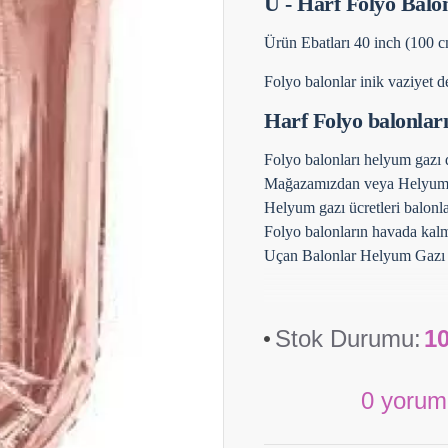
U - Harf Folyo Bal
Ürün Ebatları 40 inch (100 
Folyo balonlar inik vaziyet de
Harf Folyo balonlar
Folyo balonları helyum gazı d
Mağazamızdan veya Helyum gaz
Helyum gazı ücretleri balonl
Folyo balonların havada kalma
Uçan Balonlar Helyum Gazı İl
Stok Durumu:
1
0 yorum