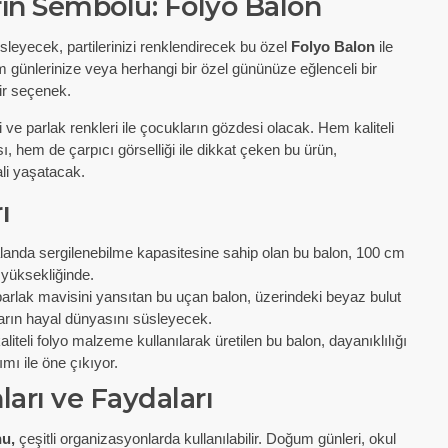
in Sembolü: Folyo Balon
sleyecek, partilerinizi renklendirecek bu özel
Folyo Balon
ile
um günlerinize veya herhangi bir özel gününüze eğlenceli bir
ir seçenek.
ve parlak renkleri ile çocukların gözdesi olacak. Hem kaliteli
 hem de çarpıcı görselliği ile dikkat çeken bu ürün,
li yaşatacak.
ı
landa sergilenebilme kapasitesine sahip olan bu balon, 100 cm
 yüksekliğinde.
lak mavisini yansıtan bu uçan balon, üzerindeki beyaz bulut
ların hayal dünyasını süsleyecek.
iteli folyo malzeme kullanılarak üretilen bu balon, dayanıklılığı
mı ile öne çıkıyor.
ları ve Faydaları
u,
çeşitli organizasyonlarda kullanılabilir. Doğum günleri, okul