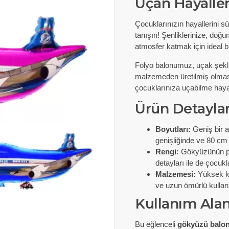
Uçan Hayaller
Çocuklarınızın hayallerini sü
tanışın! Şenliklerinize, doğ
atmosfer katmak için ideal b
Folyo balonumuz, uçak şekli 
malzemeden üretilmiş olması,
çocuklarınıza uçabilme haya
Ürün Detaylar
Boyutları:
Geniş bir a
genişliğinde ve 80 cm
Rengi:
Gökyüzünün par
detayları ile de çocuk
Malzemesi:
Yüksek kal
ve uzun ömürlü kullanı
Kullanım Alan
Bu eğlenceli
gökyüzü balon