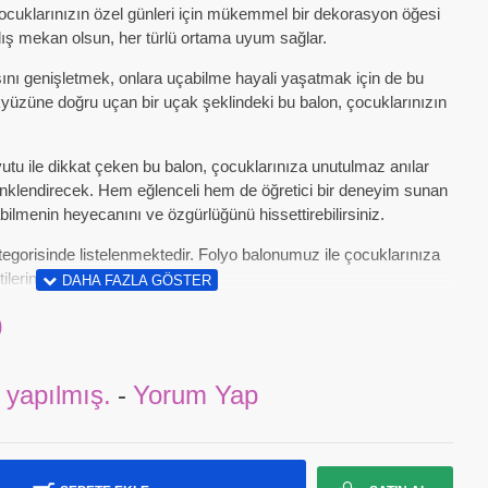
a çocuklarınızın özel günleri için mükemmel bir dekorasyon öğesi
r dış mekan olsun, her türlü ortama uyum sağlar.
ını genişletmek, onlara uçabilme hayali yaşatmak için de bu
kyüzüne doğru uçan bir uçak şeklindeki bu balon, çocuklarınızın
utu ile dikkat çeken bu balon, çocuklarınıza unutulmaz anılar
 renklendirecek. Hem eğlenceli hem de öğretici bir deneyim sunan
bilmenin heyecanını ve özgürlüğünü hissettirebilirsiniz.
egorisinde listelenmektedir. Folyo balonumuz ile çocuklarınıza
lerinizi renklendirin!
0
 yapılmış.
-
Yorum Yap