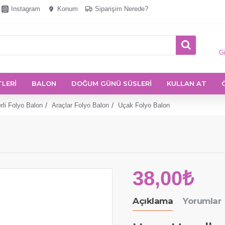
Instagram
Konum
Siparişim Nerede?
Gi
TLERİ
BALON
DOĞUM GÜNÜ SÜSLERİ
KULLAN AT
rli Folyo Balon
Araçlar Folyo Balon
Uçak Folyo Balon
38,00₺
Açıklama
Yorumlar