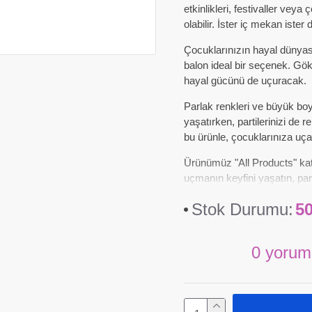
etkinlikleri, festivaller vey
olabilir. İster iç mekan iste
Çocuklarınızın hayal dünyas
balon ideal bir seçenek. Gö
hayal gücünü de uçuracak.
Parlak renkleri ve büyük boy
yaşatırken, partilerinizi de
bu ürünle, çocuklarınıza uça
Ürünümüz "All Products" kat
uçmanın keyfini yaşatın, parti
Stok Durumu:
5
0 yorum