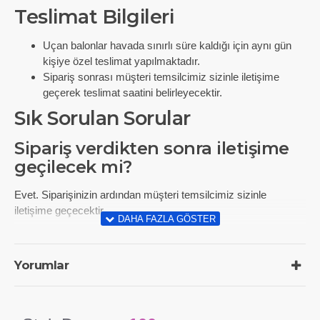
Teslimat Bilgileri
Uçan balonlar havada sınırlı süre kaldığı için aynı gün
kişiye özel teslimat yapılmaktadır.
Sipariş sonrası müşteri temsilcimiz sizinle iletişime
geçerek teslimat saatini belirleyecektir.
Sık Sorulan Sorular
Sipariş verdikten sonra iletişime
geçilecek mi?
Evet. Siparişinizin ardından müşteri temsilcimiz sizinle
iletişime geçecektir.
Uçan balonlar ne kadar süre
havada kalır?
Yorumlar
Lateks balonlar:
12–16 saat
Folyo balonlar:
3–7 gün
Hi-Float jel
ile 2–3 gün daha uzun ömür (ek ücretlidir)