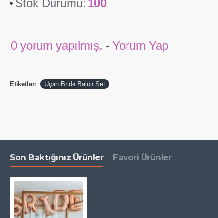
Stok Durumu:
100
Ne zaman sipariş vermeliyim?
Uçan balon siparişinizi
aynı gün
veya önceden verebilirsiniz.
0 yorum yapılmış.
-
Yorum Yap
Etiketler:
Uçan Bride Balon Set
Son Baktığınız Ürünler
Favori Ürünler