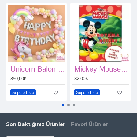
Unicorn Balon Zinciri ve Gökkuşağı Balon Seti Kendin Yap
Mickey Mouse Boyama Kitabı (Sticker+Maskeli)
850,00₺
32,00₺
Sepete Ekle
Sepete Ekle
Son Baktığınız Ürünler
Favori Ürünler