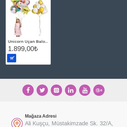
Unicorn Uçan Balon Demet Seti
1.899,00₺
Mağaza Adresi
Ali Kuşçu, Müstakimzade Sk. 32/A,