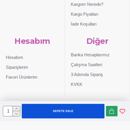
Kargom Nerede?
Kargo Fiyatları
İade Koşulları
Hesabım
Diğer
Banka Hesaplarımız
Hesabım
Çalışma Saatleri
Siparişlerim
3 Adımda Sipariş
Favori Ürünlerim
KVKK
SEPETE EKLE
Sepetim
0507 724 65 90
Whatsapp
Konum