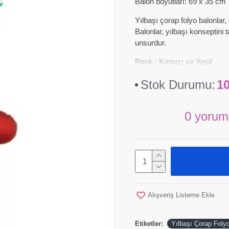
Balon boyutları: 69 x 35 cm
Yılbaşı çorap folyo balonlar,
Balonlar, yılbaşı konseptini
unsurdur.
Renk : Kırmızı ve Yeşil
Stok Durumu:
1
0 yorum
Alışveriş Listeme Ekle
Etiketler:
Yılbaşı Çorap Foly