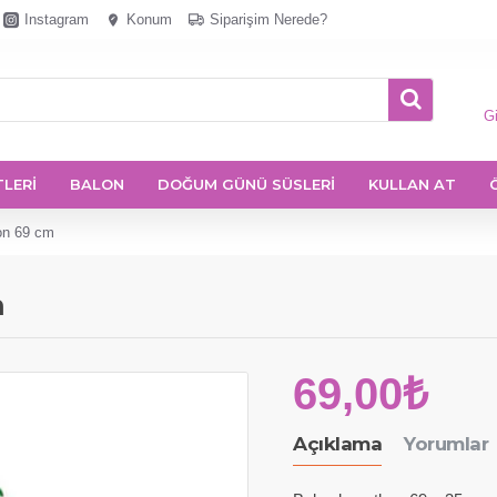
Instagram
Konum
Siparişim Nerede?
Gi
TLERİ
BALON
DOĞUM GÜNÜ SÜSLERİ
KULLAN AT
on 69 cm
m
69,00₺
Açıklama
Yorumlar