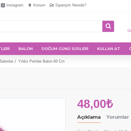
Instagram
Konum
Siparişim Nerede?
Gi
TLERİ
BALON
DOĞUM GÜNÜ SÜSLERİ
KULLAN AT
Balonlar
Yıldız Pembe Balon 60 Cm
48,00₺
Açıklama
Yorumlar