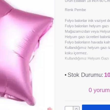
Ürün Ebatları 18 inch 60 C
Renk Pembe
Folyo balonlar inik vaziyet de
Folyo balonları helyum gazı 
Mağazamızdan veya Helyum ga
Helyum gazı ücretleri balon
Folyo balonların havada kalm
Kullandığımız helyum gazı tam
koku içermez.
Kullandığımız Helyum Gazı 
Stok Durumu:
1
0 yorum