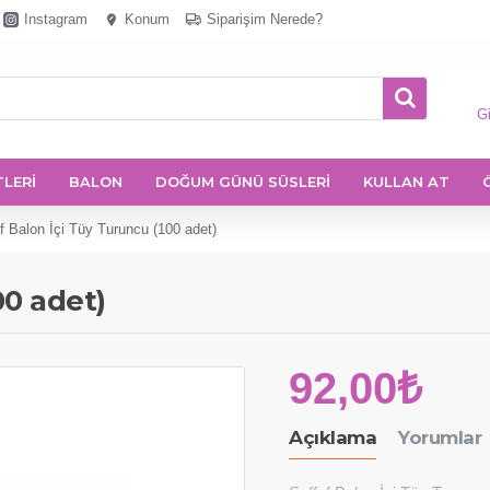
Instagram
Konum
Siparişim Nerede?
Gi
TLERİ
BALON
DOĞUM GÜNÜ SÜSLERİ
KULLAN AT
f Balon İçi Tüy Turuncu (100 adet)
00 adet)
92,00₺
Açıklama
Yorumlar