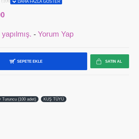
cu (100 adet) - KUŞ TÜYÜ
00
 yapılmış.
-
Yorum Yap
SEPETE EKLE
SATIN AL
y Turuncu (100 adet)
KUŞ TÜYÜ