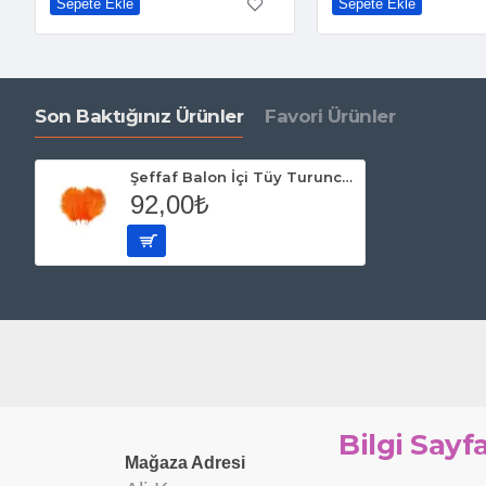
Sepete Ekle
Sepete Ekle
Son Baktığınız Ürünler
Favori Ürünler
Şeffaf Balon İçi Tüy Turuncu (100 adet)
92,00₺
Bilgi Sayfa
Mağaza Adresi