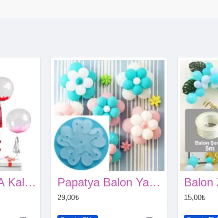
Şeffaf Balon A Kalite 60 cm
Papatya Balon Yapma Aparatı 6'lı (4 adet)
29,00₺
15,00₺