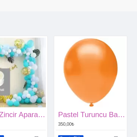
Balon Zincir Aparatı (5 metre)
Pastel Turuncu Balon 100 Adet
350,00₺