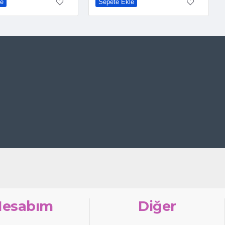
le
Sepete Ekle
Hesabım
Diğer