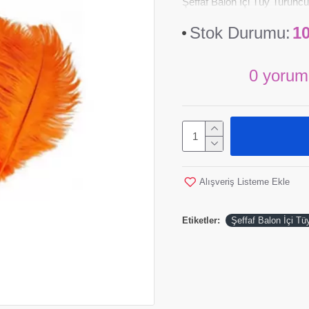
Şeffaf Balon İçi Tüy Turun
Stok Durumu:
1
0 yorum
Alışveriş Listeme Ekle
Etiketler:
Şeffaf Balon İçi Tü