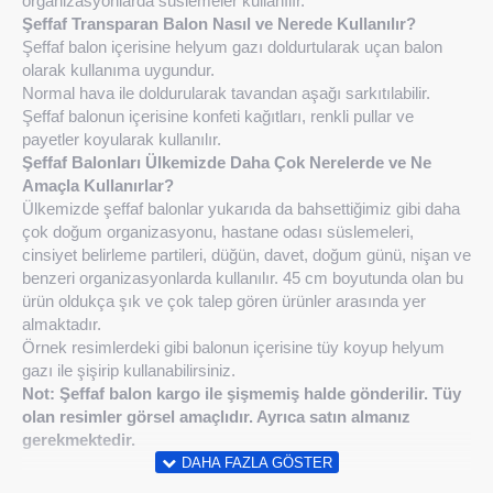
organizasyonlarda süslemeler kullanılır.
Şeffaf Transparan Balon Nasıl ve Nerede Kullanılır?
Şeffaf balon içerisine helyum gazı doldurtularak uçan balon
olarak kullanıma uygundur.
Normal hava ile doldurularak tavandan aşağı sarkıtılabilir.
Şeffaf balonun içerisine konfeti kağıtları, renkli pullar ve
payetler koyularak kullanılır.
Şeffaf Balonları Ülkemizde Daha Çok Nerelerde ve Ne
Amaçla Kullanırlar?
Ülkemizde şeffaf balonlar yukarıda da bahsettiğimiz gibi daha
çok doğum organizasyonu, hastane odası süslemeleri,
cinsiyet belirleme partileri, düğün, davet, doğum günü, nişan ve
benzeri organizasyonlarda kullanılır. 45 cm boyutunda olan bu
ürün oldukça şık ve çok talep gören ürünler arasında yer
almaktadır.
Örnek resimlerdeki gibi balonun içerisine tüy koyup helyum
gazı ile şişirip kullanabilirsiniz.
Not: Şeffaf balon kargo ile şişmemiş halde gönderilir. Tüy
olan resimler görsel amaçlıdır. Ayrıca satın almanız
gerekmektedir.