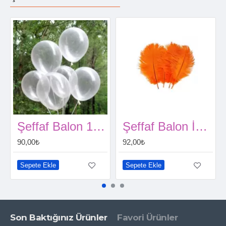
Şeffaf Balon 15 Adet
Şeffaf Balon İçi Tüy Turuncu (100 adet)
90,00₺
92,00₺
Sepete Ekle
Sepete Ekle
Son Baktığınız Ürünler
Favori Ürünler