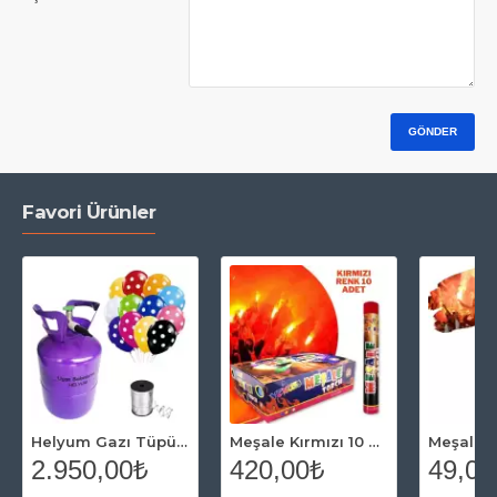
GÖNDER
Favori Ürünler
Helyum Gazı Tüpü 2.2 lt (20 Adet Puantiyeli Balon Hediye)
Meşale Kırmızı 10 Adet
2.950,00₺
420,00₺
49,00