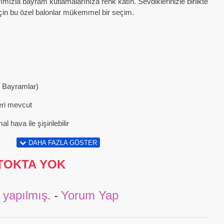
ımızla bayram kutlamalarınıza renk katın. Sevdiklerinizle birlikte
çin bu özel balonlar mükemmel bir seçim.
u Bayramlar)
eri mevcut
hava ile şişirilebilir
TOKTA YOK
 yapılmış.
-
Yorum Yap