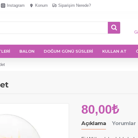
Instagram
Konum
Siparişim Nerede?
Gi
TLERİ
BALON
DOĞUM GÜNÜ SÜSLERİ
KULLAN AT
det
det
80,00₺
Açıklama
Yorumlar