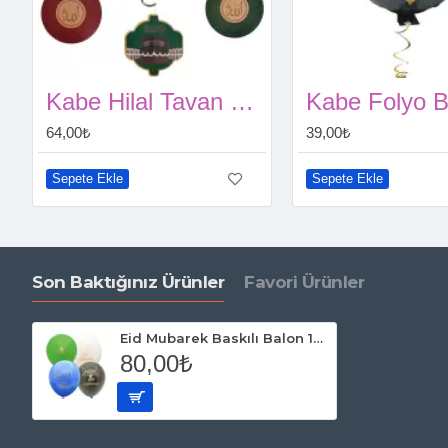
Kabe Hilal Tavan Sarkıt Süsü
64,00₺
39,00₺
Sepete Ekle
Sepete Ekle
Son Baktığınız Ürünler
Favori Ürünler
Eid Mubarek Baskılı Balon 10 adet
80,00₺