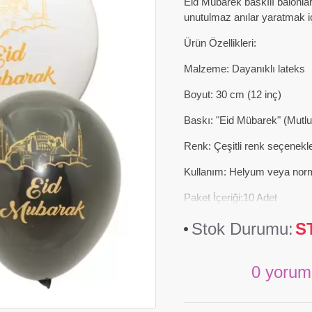
Eid Mübarek baskılı balonlar
unutulmaz anılar yaratmak i
Ürün Özellikleri:
Malzeme: Dayanıklı lateks
Boyut: 30 cm (12 inç)
Baskı: "Eid Mübarek" (Mutl
Renk: Çeşitli renk seçenekl
Kullanım: Helyum veya normal 
Paket İçeriği:10 Adet
Stok Durumu:
S
0 yorum