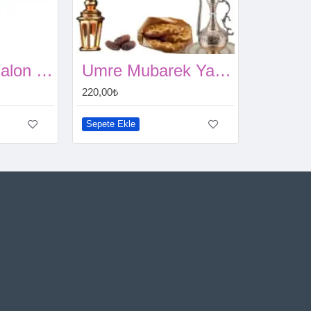
Kabe Folyo Balon 45 Cm
Umre Mubarek Yazısı Gold
220,00₺
Sepete Ekle