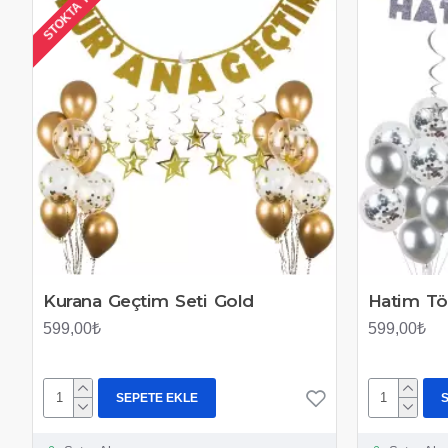
STOKTA YOK
Kurana Geçtim Seti Gold
Hatim Tö
599,00₺
599,00₺
SEPETE EKLE