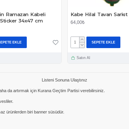
in Ramazan Kabeli
Kabe Hilal Tavan Sarkıt
 Sticker 34x47 cm
64,00₺
SEPETE EKLE
SEPETE EKLE
Satın Al
Listeni Sonuna Ulaştınız
 da artırmak için Kurana Geçtim Partisi verebilirsiniz.
sliler.
maz ürünlerden biri banner süsüdür.