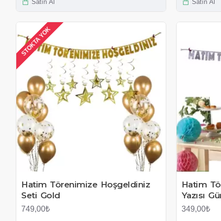
Satın Al
Satın Al
STOKTA YOK
Hatim Törenimize Hoşgeldiniz
Hatim Tö
Seti Gold
Yazısı G
749,00₺
349,00₺