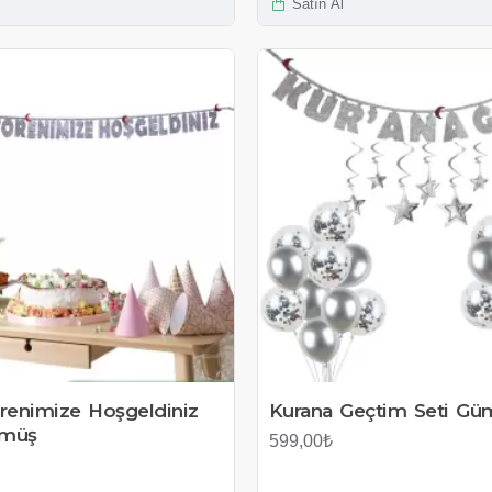
Satın Al
renimize Hoşgeldiniz
Kurana Geçtim Seti Gü
ümüş
599,00₺