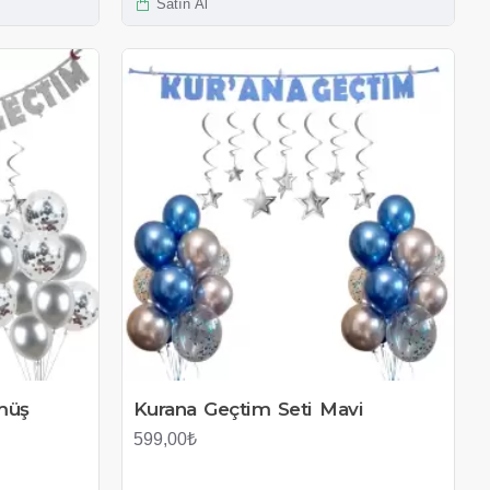
Satın Al
müş
Kurana Geçtim Seti Mavi
599,00₺