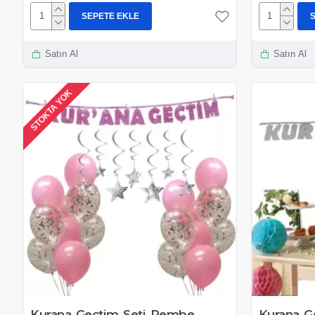
SEPETE EKLE
Satın Al
Satın Al
STOKTA YOK
Kurana Geçtim Seti Pembe
Kurana G