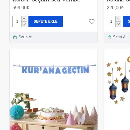
599,00₺
220,00₺
SEPETE EKLE
Satın Al
Satın Al