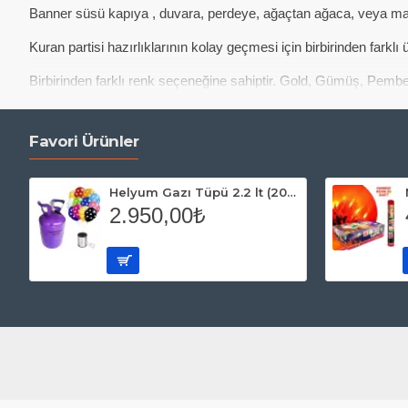
Banner süsü kapıya , duvara, perdeye, ağaçtan ağaca, veya masanı
Kuran partisi hazırlıklarının kolay geçmesi için birbirinden farklı ü
Birbirinden farklı renk seçeneğine sahiptir. Gold, Gümüş, Pem
Favori Ürünler
Helyum Gazı Tüpü 2.2 lt (20 Adet Puantiyeli Balon Hediye)
2.950,00₺