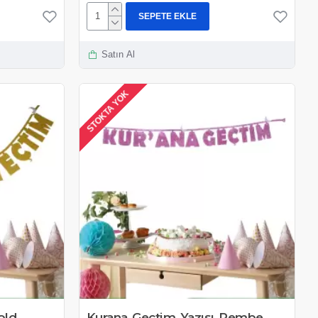
SEPETE EKLE
Satın Al
STOKTA YOK
old
Kurana Geçtim Yazısı Pembe