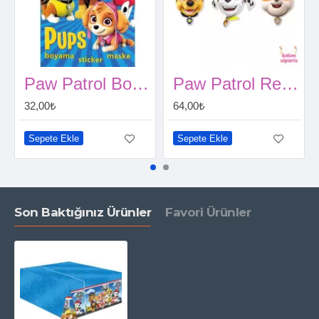
Paw Patrol Boyama Kitabı 16 Sayfa
Paw Patrol Refresh Maske (6 adet)
32,00₺
64,00₺
Sepete Ekle
Sepete Ekle
Son Baktığınız Ürünler
Favori Ürünler