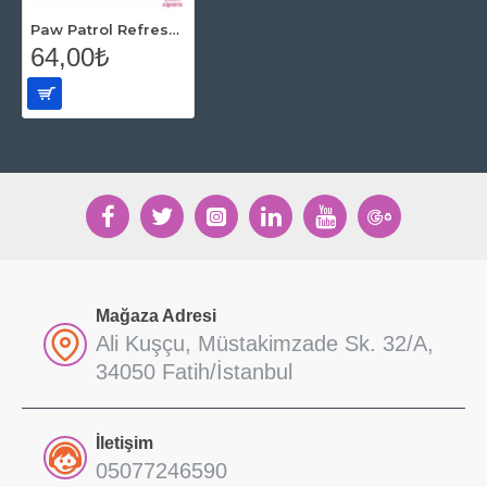
Paw Patrol Refresh Maske (6 adet)
64,00₺
Mağaza Adresi
Ali Kuşçu, Müstakimzade Sk. 32/A,
34050 Fatih/İstanbul
İletişim
05077246590