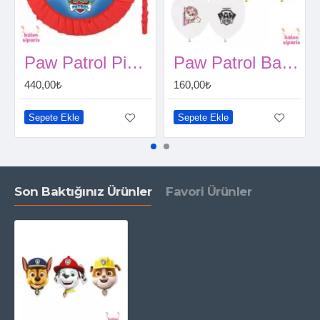
Paw Patrol Pinyata (42 cm)
Paw Patrol Baskılı Balon (10 Adet)
440,00₺
160,00₺
Sepete Ekle
Sepete Ekle
Son Baktığınız Ürünler
Favori Ürünler