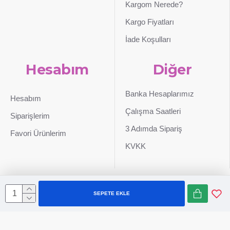
Kargom Nerede?
Kargo Fiyatları
İade Koşulları
Hesabım
Diğer
Banka Hesaplarımız
Hesabım
Çalışma Saatleri
Siparişlerim
3 Adımda Sipariş
Favori Ürünlerim
KVKK
SEPETE EKLE
Sepetim
0507 724 65 90
Whatsapp
Konum